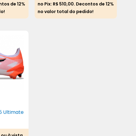
ntos de 12%
no Pix:
R$
510,00
. Decontos de 12%
do!
no valor total do pedido!
5 Ultimate
 ou à vista