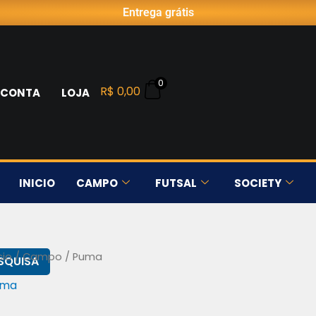
Classificado
Entrega grátis
por
preço:
alto
para
baixo
0
R$
0,00
 CONTA
LOJA
INICIO
CAMPO
FUTSAL
SOCIETY
cio
/
Campo
/ Puma
SQUISA
uma