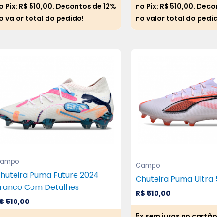
o Pix:
R$
510,00
. Decontos de 12%
no Pix:
R$
510,00
. Deco
o valor total do pedido!
no valor total do pedi
ampo
Campo
huteira Puma Future 2024
Chuteira Puma Ultra 
ranco Com Detalhes
R$
510,00
$
510,00
5x sem juros no cartão