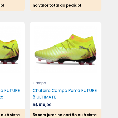
do!
no valor total do pedido!
Campo
ma FUTURE
Chuteira Campo Puma FUTURE
xo
8 ULTIMATE
R$
510,00
 ou à vista
5x sem juros no cartão ou à vista