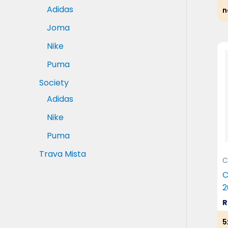
Adidas
n
Joma
Nike
Puma
Society
Adidas
Nike
Puma
Trava Mista
C
C
2
R
5