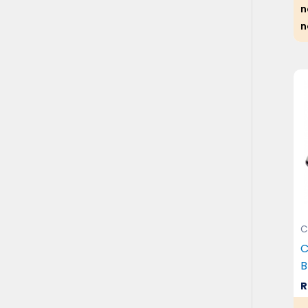
n
n
C
C
B
R