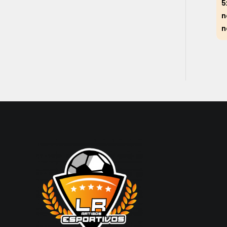
5
n
n