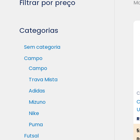
Filtrar por preço
Mo
Categorias
Sem categoria
Campo
Campo
Trava Mista
Adidas
C
C
Mizuno
U
Nike
R
Puma
5
Futsal
n