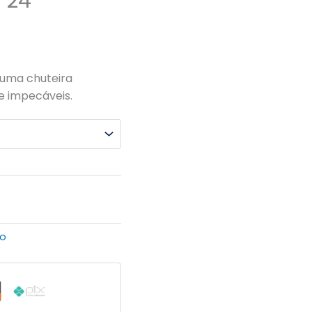
 24
uma chuteira
e impecáveis.
o