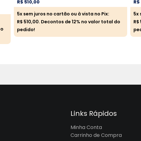
R$
510,00
R$
5x sem juros no cartão ou à vista no Pix:
5x 
R$
510,00
. Decontos de 12% no valor total do
R$
do
pedido!
pe
Links Rápidos
Minha Conta
Carrinho de Compra