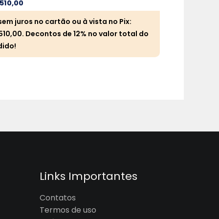
510,00
R$
510,00
sem juros no cartão ou à vista no Pix:
5x sem juros n
510,00
. Decontos de 12% no valor total do
R$
510,00
. De
dido!
pedido!
Links Importantes
Contatos
Termos de uso