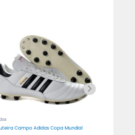
das
Adidas
Chuteira Ca
uteira Campo Adidas Copa Mundial
Astro