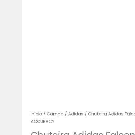
24
PREDATOR
ACCURACY
quantidade
Início
/
Campo
/
Adidas
/ Chuteira Adidas Fal
ACCURACY