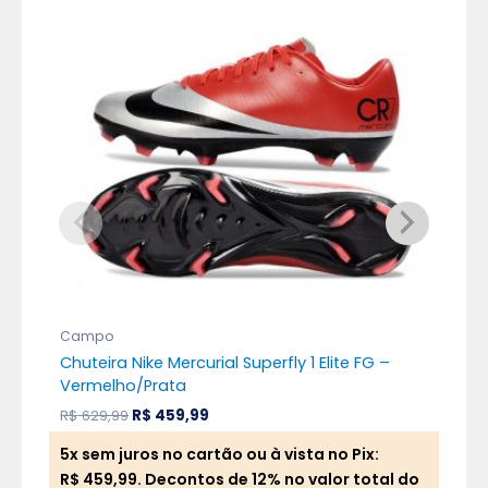
O
O
preço
preço
original
atual
era:
é:
R$ 629,99.
R$ 459,99.
Campo
Ca
Chuteira Nike Mercurial Superfly 1 Elite FG –
Chu
Vermelho/Prata
Do
R$
629,99
R$
459,99
R$
6
5x sem juros no cartão ou à vista no Pix:
5x 
R$
459,99
. Decontos de 12% no valor total do
R$