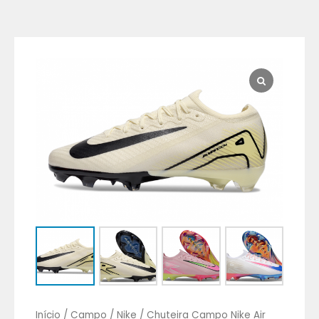
Chuteira
Campo
Nike
Air
Zoom
Mercurial
Superfly
IX
Elite
Cano
Baixo
quantidade
Início
/
Campo
/
Nike
/ Chuteira Campo Nike Air