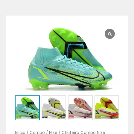
Chuteira
Campo
Nike
Mercurial
Superfly
8
Elite
quantidade
Início
/
Campo
/
Nike
/ Chuteira Campo Nike