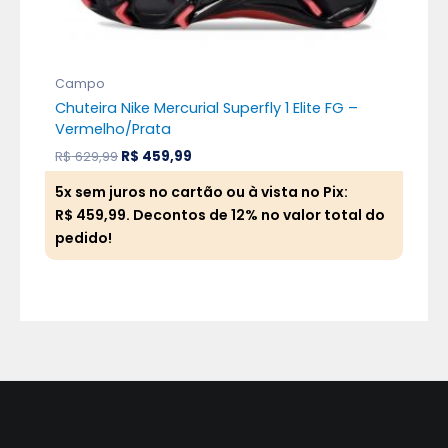
Campo
Ca
Chuteira Nike Mercurial Superfly 1 Elite FG –
Chu
Vermelho/Prata
Do
R$
629,99
R$
459,99
R$
6
5x sem juros no cartão ou à vista no Pix:
5x 
R$
459,99
. Decontos de 12% no valor total do
R$
pedido!
ped