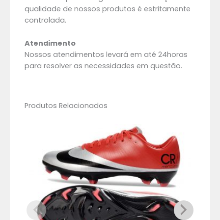
qualidade de nossos produtos é estritamente
controlada.
Atendimento
Nossos atendimentos levará em até 24horas
para resolver as necessidades em questão.
Produtos Relacionados
O
O
preço
preço
original
atual
era:
é:
R$ 629,99.
R$ 459,99.