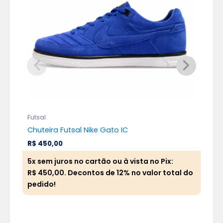
Futsal
Futs
Chuteira Futsal Nike Gato IC
Chu
R$
450,00
R$
5x sem juros no cartão ou à vista no Pix:
5x 
R$
450,00
. Decontos de 12% no valor total do
R$
pedido!
ped