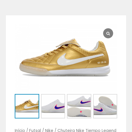
Chuteira
Nike
Tiempo
Legend
SE
IC
Indoor
Cano
Baixo
Futsal
–
Controle,
Conforto
e
Alta
Performance
Início
/
Futsal
/
Nike
/ Chuteira Nike Tiempo Legend