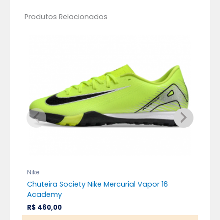
Produtos Relacionados
Nike
Nik
Chuteira Society Nike Mercurial Vapor 16
Chu
Academy
Alt
R$
460,00
R$