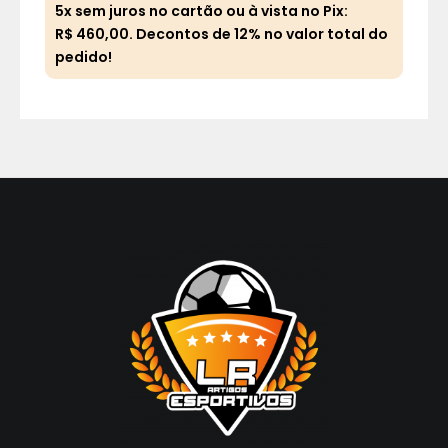
5x sem juros no cartão ou à vista no Pix:
5x 
R$
460,00
. Decontos de 12% no valor total do
R$
pedido!
ped