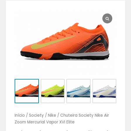
Chuteira
Society
Nike
Air
Zoom
Mercurial
Vapor
XVI
Elite
quantidade
Início
/
Society
/
Nike
/ Chuteira Society Nike Air
Zoom Mercurial Vapor XVI Elite