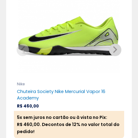
Nike
Nik
Chuteira Society Nike Mercurial Vapor 16
Chu
Academy
Alt
R$
460,00
R$
5x sem juros no cartão ou à vista no Pix:
5x 
R$
460,00
. Decontos de 12% no valor total do
R$
pedido!
ped