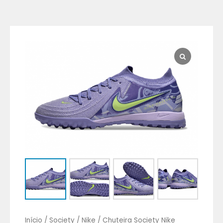
Chuteira
Society
Nike
Phantom
GX
II
Elite
Roxo
quantidade
Início
/
Society
/
Nike
/ Chuteira Society Nike